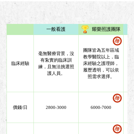
一般看護
耀榮照護團隊
團隊皆為五年區域
履
毫無醫療背景，沒
教學醫院以上，臨
提
有紮實的臨床訓
臨床經驗
床經驗之護理師，
景
練，且無法挑選照
履歷透明，可以依
師
護人員。
照需求選擇。
價錢/日
2800-3000
6000-7000