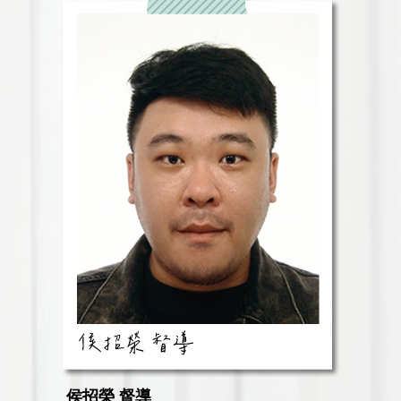
侯招榮 督導